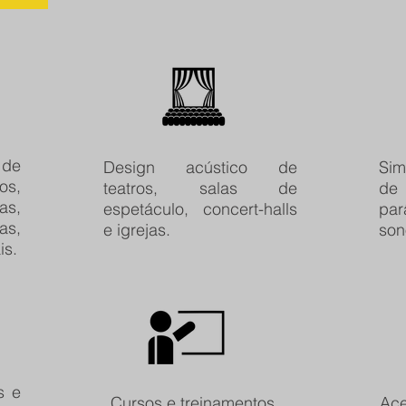
 de
Design acústico de
Sim
os,
teatros, salas de
de 
as,
espetáculo, concert-halls
pa
as,
e igrejas.
son
is.
s e
Cursos e treinamentos
Ace