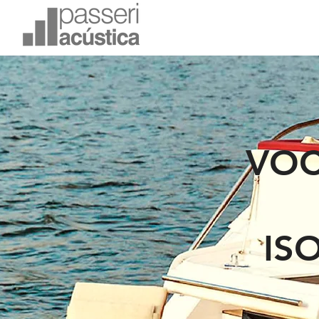
VOC
IS