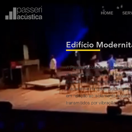
HOME
SER
Edifício
Modernit
A
Passeri Acústica e Arquitetura
f
de isolamento sonoro e tratament
área de convívio social da cobertu
A academia na cobertura exige g
em relação ao isolamento acústic
transmitidos por vibração.