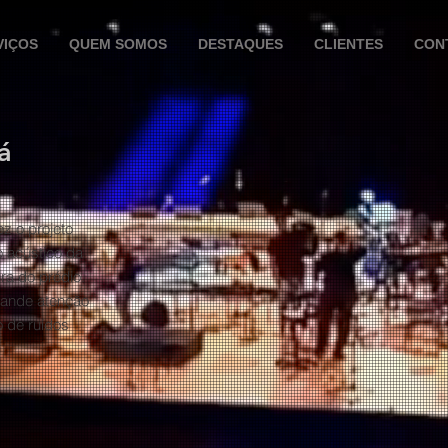
VIÇOS
QUEM SOMOS
DESTAQUES
CLIENTES
CON
á
ez o projeto
o acústico da
ra do prédio.
rande atenção
o de ruídos