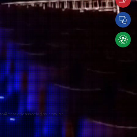
to@passerieassociados.com.br